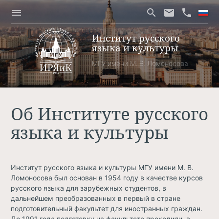
menu
search
email
phone
Институт русского
языка и культуры
МГУ имени М. В. Ломоносова
Об Институте русского
языка и культуры
Институт русского языка и культуры МГУ имени М. В.
Ломоносова был основан в 1954 году в качестве курсов
русского языка для зарубежных студентов, в
дальнейшем преобразованных в первый в стране
подготовительный факультет для иностранных граждан.
До 1991 года подготовку на факультете проходили, в