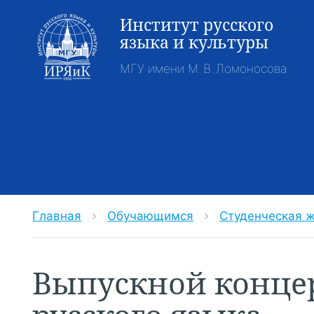
Институт русского
языка и культуры
МГУ имени М. В. Ломоносова
Главная
Обучающимся
Студенческая 
chevron_right
chevron_right
Выпускной концер