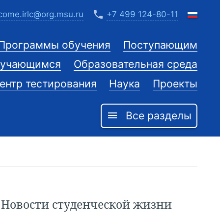
phone
come.irlc@org.msu.ru
+7 499 124-80-11
Программы обучения
Поступающим
учающимся
Образовательная среда
ентр тестирования
Наука
Проекты
Все разделы
menu
Новости студенческой жизни