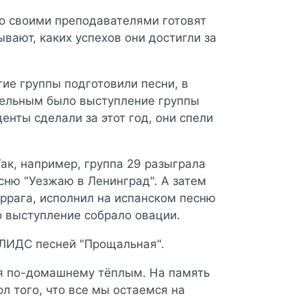
со своими преподавателями готовят
вают, каких успехов они достигли за
гие группы подготовили песни, в
тельным было выступление группы
енты сделали за этот год, они спели
ак, например, группа 29 разыграла
сню "Уезжаю в Ленинград". А затем
аррага, исполнил на испанском песню
о выступление собрало овации.
 ЛИДС песней "Прощальная".
ся по-домашнему тёплым. На память
л того, что все мы остаемся на