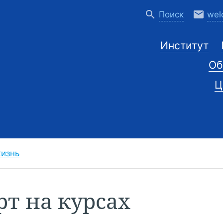
search
email
Поиск
wel
Институт
Об
Ц
жизнь
т на курсах