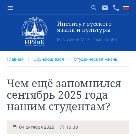
menu
search
email
phone
Институт русского
языка и культуры
МГУ имени М. В. Ломоносова
Главная
Обучающимся
Студенческая жизнь
chevron_right
chevron_right
Чем ещё запомнился
сентябрь 2025 года
нашим студентам?
04 октября 2025
10:00