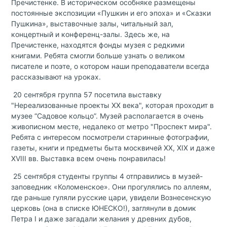
Пречистенке. В историческом особняке размещены
постоянные экспозиции «Пушкин и его эпоха» и «Сказки
Пушкина», выставочные залы, читальный зал,
концертный и конференц-залы. Здесь же, на
Пречистенке, находятся фонды музея с редкими
книгами. Ребята смогли больше узнать о великом
писателе и поэте, о котором наши преподаватели всегда
рассказывают на уроках.
20 сентября группа 57 посетила выставку
"Нереализованные проекты ХХ века", которая проходит в
музее “Садовое кольцо”. Музей располагается в очень
живописном месте, недалеко от метро "Проспект мира".
Ребята с интересом посмотрели старинные фотографии,
газеты, книги и предметы быта москвичей ХХ, ХIX и даже
XVIII вв. Выставка всем очень понравилась!
25 сентября студенты группы 4 отправились в музей-
заповедник «Коломенское». Они прогулялись по аллеям,
где раньше гуляли русские цари, увидели Вознесенскую
церковь (она в списке ЮНЕСКО!), заглянули в домик
Петра I и даже загадали желания у древних дубов,