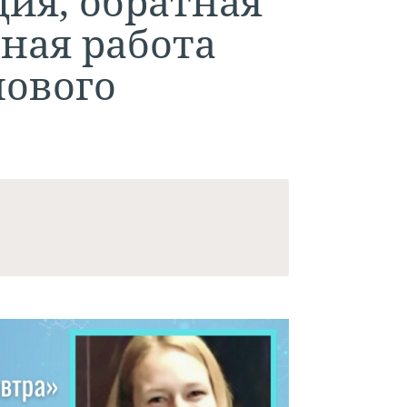
ция, обратная
вная работа
пового