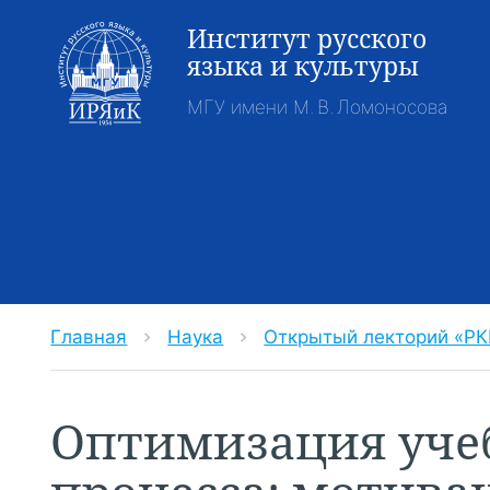
Институт русского
языка и культуры
МГУ имени М. В. Ломоносова
Главная
Наука
Открытый лекторий «РКИ
chevron_right
chevron_right
Оптимизация уче