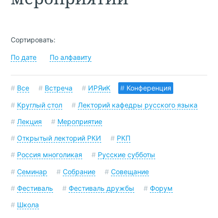
Сортировать:
По дате
По алфавиту
#
Все
#
Встреча
#
ИРЯиК
#
Конференция
#
Круглый стол
#
Лекторий кафедры русского языка
#
Лекция
#
Мероприятие
#
Открытый лекторий РКИ
#
РКП
#
Россия многоликая
#
Русские субботы
#
Семинар
#
Собрание
#
Совещание
#
Фестиваль
#
Фестиваль дружбы
#
Форум
#
Школа