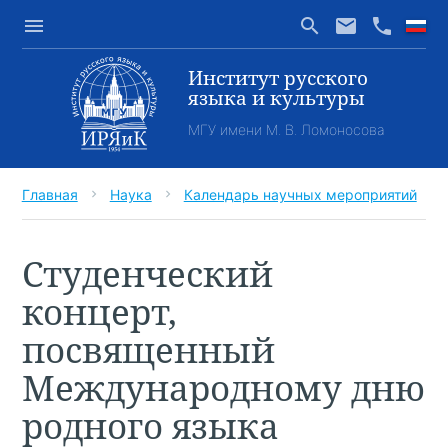
menu
search
email
phone
Институт русского
языка и культуры
МГУ имени М. В. Ломоносова
Главная
Наука
Календарь научных мероприятий
chevron_right
chevron_right
Студенческий
концерт,
посвященный
Международному дню
родного языка