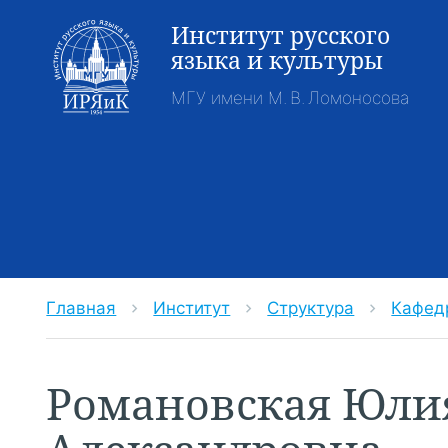
Институт русского
языка и культуры
МГУ имени М. В. Ломоносова
Главная
Институт
Структура
Кафед
chevron_right
chevron_right
chevron_right
Романовская Юли