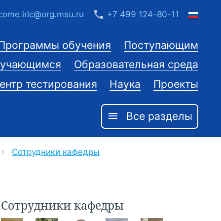
phone
come.irlc@org.msu.ru
+7 499 124-80-11
Программы обучения
Поступающим
учающимся
Образовательная среда
ентр тестирования
Наука
Проекты
Все разделы
menu
Сотрудники кафедры
evron_right
Сотрудники кафедры