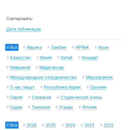
Сортировать:
Дата публикации
#
Все
#
Африка
#
Замбия
#
ИРЯиК
#
Иран
#
Казахстан
#
Кения
#
Китай
#
Концерт
#
Маврикий
#
Мадагаскар
#
Международное сотрудничество
#
Мероприятия
#
О нас пишут
#
Республика Корея
#
Сахалин
#
Сирия
#
Словакия
#
Студенческая жизнь
#
Судан
#
Танзания
#
Уганда
#
Япония
#
Все
#
2026
#
2025
#
2024
#
2023
#
2022