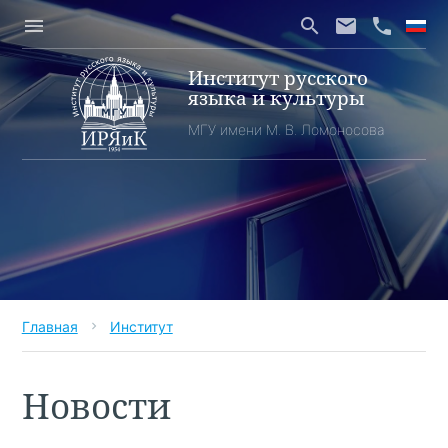
menu
search
email
phone
Институт русского
языка и культуры
МГУ имени М. В. Ломоносова
Главная
Институт
chevron_right
Новости