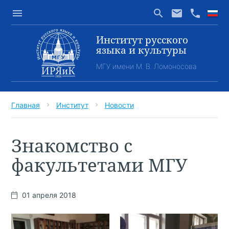
menu
search
email
phone
Институт русского
языка и культуры
МГУ имени М. В. Ломоносова
Главная
Институт
Новости
chevron_right
chevron_right
Знакомство с
факультетами МГУ
01 апреля 2018