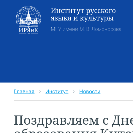
Институт русского
языка и культуры
МГУ имени М. В. Ломоносова
Главная
Институт
Новости
chevron_right
chevron_right
Поздравляем с Дн