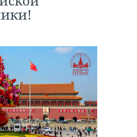
айской
лики!