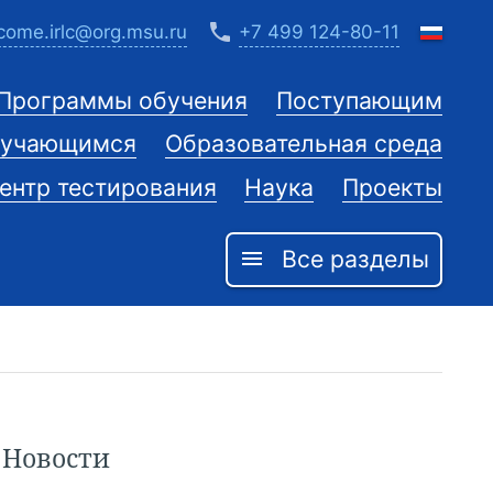
phone
come.irlc@org.msu.ru
+7 499 124-80-11
Программы обучения
Поступающим
учающимся
Образовательная среда
ентр тестирования
Наука
Проекты
Все разделы
menu
Новости