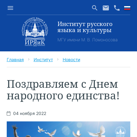
menu
search
email
phone
Институт русского
языка и культуры
МГУ имени М. В. Ломоносова
Главная
Институт
Новости
chevron_right
chevron_right
Поздравляем с Днем
народного единства!
04 ноября 2022