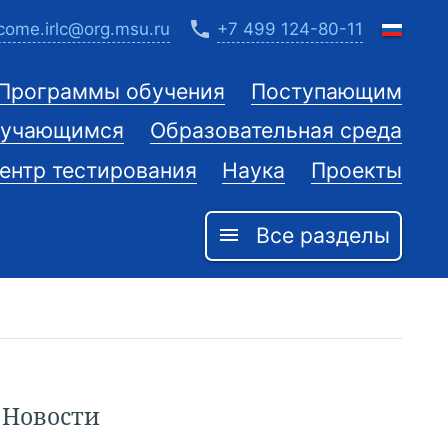
phone
come.irlc@org.msu.ru
+7 499 124-80-11
Программы обучения
Поступающим
учающимся
Образовательная среда
ентр тестирования
Наука
Проекты
Все разделы
menu
Новости