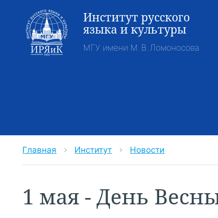
Институт русского
языка и культуры
МГУ имени М. В. Ломоносова
Главная
Институт
Новости
chevron_right
chevron_right
1 мая - День Весн